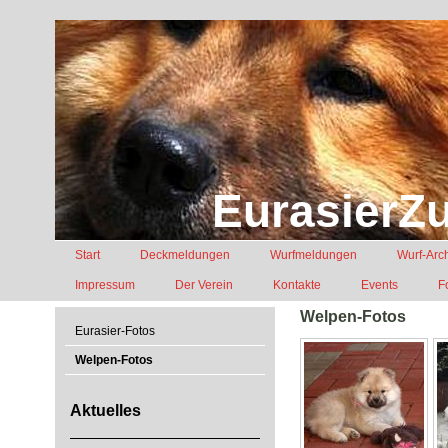
EurasierZu
Start
Deckmeldungen
Wurfmeldungen
Wurf-Arc
Impressum
Der Verein
Kontakte
Events
F
Welpen-Fotos
Eurasier-Fotos
Welpen-Fotos
Aktuelles