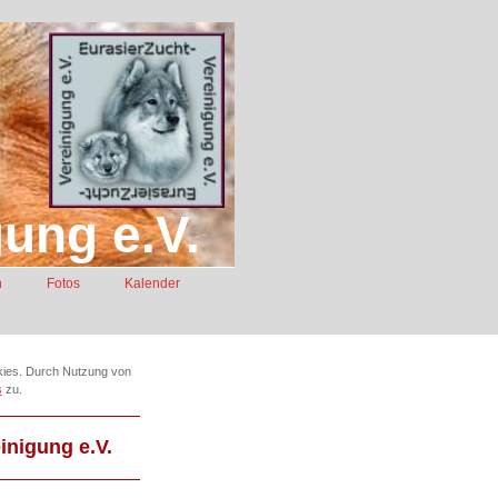
ung e.V.
n
Fotos
Kalender
kies. Durch Nutzung von
s
zu.
inigung e.V.