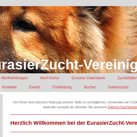
rasierZucht-Vereinig
Wurfmeldungen
Wurf-Archiv
Eurasier-Datenbank
Zuchtstätte
Kontakte
Events
Fortbildung
Bücher
Datenschutz
Um Ihnen eine bessere Nutzung unserer Seite zu ermöglichen, verwenden wir Coo
www.der-eurasier.de stimmen Sie unserem
Datenschutzhinwei
Herzlich Willkommen bei der EurasierZucht-Vere