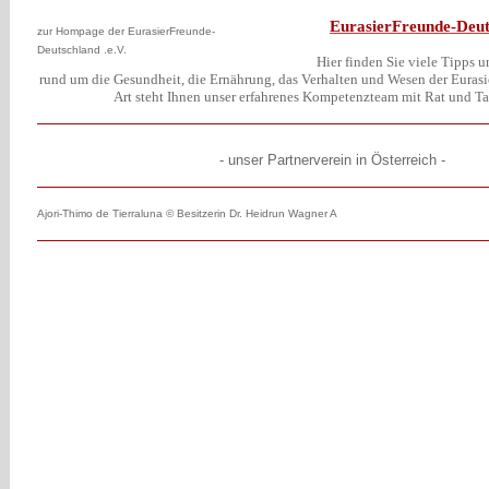
EurasierFreunde-Deut
zur Hompage der EurasierFreunde-
Deutschland .e.V.
Hier finden Sie viele Tipps 
rund um die Gesundheit, die Ernährung, das Verhalten und Wesen der Eurasie
Art steht Ihnen unser erfahrenes Kompetenzteam mit Rat und Tat
- unser Partnerverein in Österreich -
Ajori-Thimo de Tierraluna © Besitzerin Dr. Heidrun Wagner A