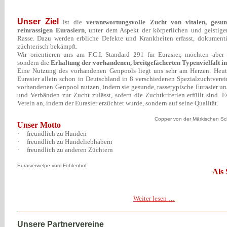
Unser Ziel
ist die
verantwortungsvolle Zucht von vitalen, gesun
reinrassigen Eurasiern
, unter dem Aspekt der körperlichen und geistig
Rasse. Dazu werden erbliche Defekte und Krankheiten erfasst, dokument
züchterisch bekämpft.
Wir orientieren uns am F.C.I. Standard 291 für Eurasier, möchten aber k
sondern die
Erhaltung der vorhandenen, breitgefächerten Typenvielfalt i
Eine Nutzung des vorhandenen Genpools liegt uns sehr am Herzen. Heute
Eurasier allein schon in Deutschland in 8 verschiedenen Spezialzuchtvere
vorhandenen Genpool nutzen, indem sie gesunde, rassetypische Eurasier u
und Verbänden zur Zucht zulässt, sofern die Zuchtkriterien erfüllt sind.
Verein an, indem der Eurasier erzüchtet wurde, sondern auf seine Qualität.
Copper von der Märkischen Sc
Unser Motto
·
freundlich zu Hunden
·
freundlich zu Hundeliebhabern
·
freundlich zu anderen Züchtern
Eurasierwelpe vom Fohlenhof
Als 
Weiter lesen …
Unsere Partnervereine