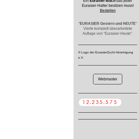
Ein
Eurasier-Buch
das jeder
Eurasier-Halter besitzen muss!
Bestellen
"
EURASIER
Gestern und HEUTE
"
Vierte komplett überarbeitete
Auflage von "Eurasier-Heute".
© Logo der EurasierZucht-Vereinigung
e.V.
Webmaster