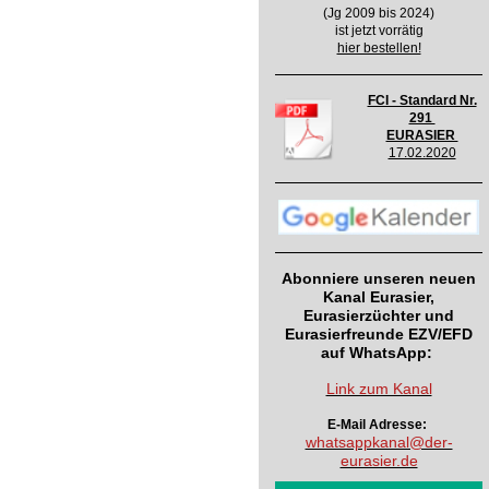
(Jg 2009 bis 2024)
ist jetzt vorrätig
hier bestellen!
FCI - Standard Nr.
291
EURASIER
17.02.2020
Abonniere unseren neuen
Kanal Eurasier,
Eurasierzüchter und
Eurasierfreunde EZV/EFD
auf WhatsApp:
Link zum Kanal
E-Mail Adresse:
whatsappkanal@der-
eurasier.de