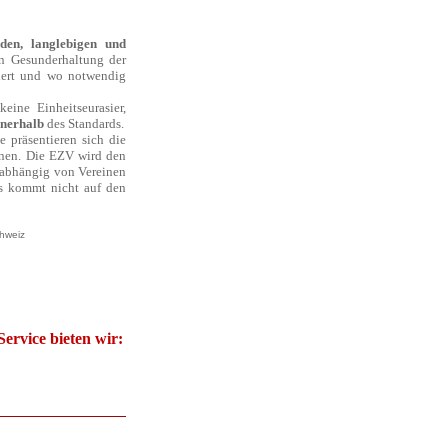
den, langlebigen und
en Gesunderhaltung der
iert und wo notwendig
eine Einheitseurasier,
nnerhalb
des Standards.
 präsentieren sich die
inen. Die EZV wird den
nabhängig von Vereinen
 Es kommt nicht auf den
hweiz
Service bieten wir: