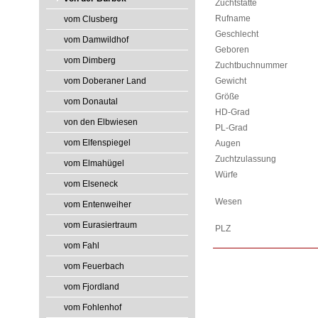
Zuchtstätte
Rufname
vom Clusberg
Geschlecht
vom Damwildhof
Geboren
vom Dimberg
Zuchtbuchnummer
vom Doberaner Land
Gewicht
Größe
vom Donautal
HD-Grad
von den Elbwiesen
PL-Grad
vom Elfenspiegel
Augen
Zuchtzulassung
vom Elmahügel
Würfe
vom Elseneck
Wesen
vom Entenweiher
vom Eurasiertraum
PLZ
vom Fahl
vom Feuerbach
vom Fjordland
vom Fohlenhof