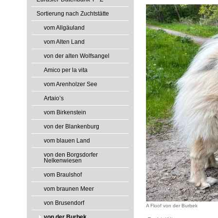
Sortierung nach Zuchtstätte
vom Allgäuland
vom Alten Land
von der alten Wolfsangel
Amico per la vita
vom Arenholzer See
Artaio’s
vom Birkenstein
von der Blankenburg
vom blauen Land
von den Borgsdorfer
Nelkenwiesen
vom Braulshof
vom braunen Meer
von Brusendorf
A Floof von der Burbek
von der Burbek