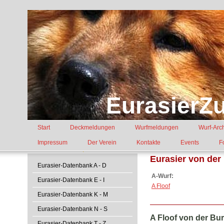
EurasierZu
Start
Deckmeldungen
Wurfmeldungen
Wurf-Arc
Impressum
Der Verein
Kontakte
Events
F
Eurasier von der
Eurasier-Datenbank A - D
A-Wurf:
Eurasier-Datenbank E - I
A Floof
Eurasier-Datenbank K - M
Eurasier-Datenbank N - S
A Floof von der Bu
Eurasier-Datenbank T - Z