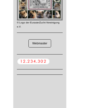
© Logo der EurasierZucht-Vereinigung
e.V.
Webmaster