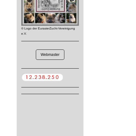
© Logo der EurasierZucht-Vereinigung
e.V.
Webmaster