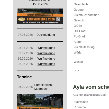
Anmeldeschluss:
15.08.2026
Geschlecht
Geboren
Zuchtbuchnummer
Gewicht
Größe
HD-Grad
27.05.2026
Deckmeldung
PL-Grad
Augen
Zuchtzulassung
25.07.2026
Wurfmeldung
Würfe
03.07.2026
Wurfmeldung
16.05.2026
Wurfmeldung
Wesen
05.05.2026
Wurfmeldung
PLZ
Termine
Eurasierschau
Ayla vom sch
05.09.2026
Medebach
Ayla vom schwäbischen Meer
Zuchtstätte
Rufname