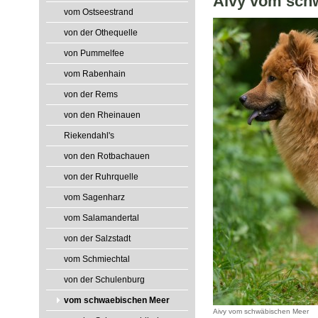
Aivy vom sch
vom Ostseestrand
von der Othequelle
von Pummelfee
vom Rabenhain
von der Rems
von den Rheinauen
Riekendahl's
von den Rotbachauen
von der Ruhrquelle
vom Sagenharz
vom Salamandertal
von der Salzstadt
vom Schmiechtal
von der Schulenburg
vom schwaebischen Meer
Aivy vom schwäbischen Meer