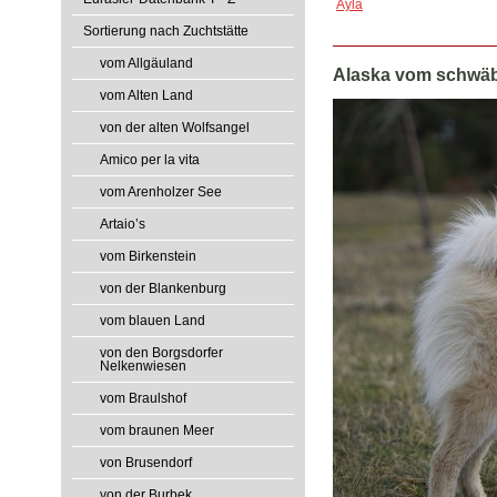
Ayla
Sortierung nach Zuchtstätte
vom Allgäuland
Alaska vom schwä
vom Alten Land
von der alten Wolfsangel
Amico per la vita
vom Arenholzer See
Artaio’s
vom Birkenstein
von der Blankenburg
vom blauen Land
von den Borgsdorfer
Nelkenwiesen
vom Braulshof
vom braunen Meer
von Brusendorf
von der Burbek