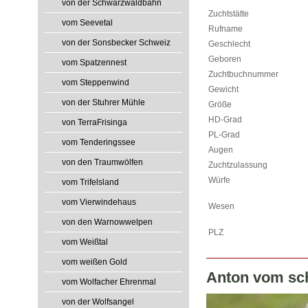
von der Schwarzwaldbahn
Zuchtstätte
vom Seevetal
Rufname
von der Sonsbecker Schweiz
Geschlecht
Geboren
vom Spatzennest
Zuchtbuchnummer
vom Steppenwind
Gewicht
von der Stuhrer Mühle
Größe
HD-Grad
von TerraFrisinga
PL-Grad
vom Tenderingssee
Augen
von den Traumwölfen
Zuchtzulassung
Würfe
vom Trifelsland
vom Vierwindehaus
Wesen
von den Warnowwelpen
PLZ
vom Weißtal
vom weißen Gold
Anton vom sc
vom Wolfacher Ehrenmal
von der Wolfsangel