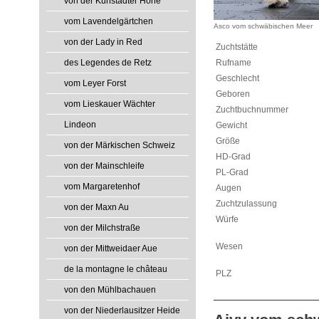
von der Kunstadter Höhe
vom Lavendelgärtchen
Asco vom schwäbischen Meer
von der Lady in Red
Zuchtstätte
des Legendes de Retz
Rufname
Geschlecht
vom Leyer Forst
Geboren
vom Lieskauer Wächter
Zuchtbuchnummer
Lindeon
Gewicht
Größe
von der Märkischen Schweiz
HD-Grad
von der Mainschleife
PL-Grad
vom Margaretenhof
Augen
Zuchtzulassung
von der Maxn Au
Würfe
von der Milchstraße
Wesen
von der Mittweidaer Aue
de la montagne le château
PLZ
von den Mühlbachauen
von der Niederlausitzer Heide