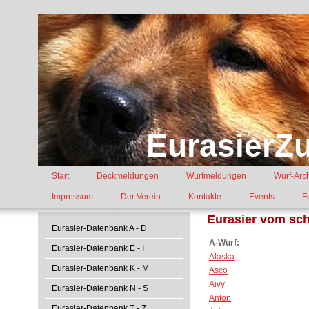
EurasierZu
Start
Deckmeldungen
Wurfmeldungen
Wurf-Arc
Impressum
Der Verein
Kontakte
Events
F
Eurasier vom sc
Eurasier-Datenbank A - D
A-Wurf:
Eurasier-Datenbank E - I
Alaska
Eurasier-Datenbank K - M
Asco
Aivy
Eurasier-Datenbank N - S
Anton
Eurasier-Datenbank T - Z