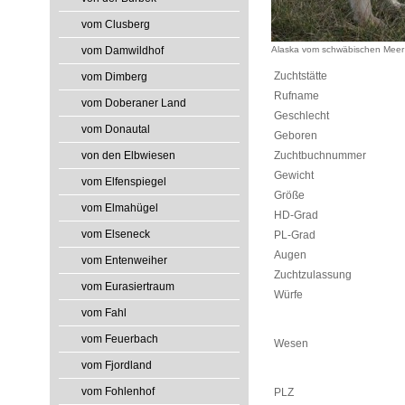
vom Clusberg
vom Damwildhof
Alaska vom schwäbischen Meer
Zuchtstätte
vom Dimberg
Rufname
vom Doberaner Land
Geschlecht
vom Donautal
Geboren
von den Elbwiesen
Zuchtbuchnummer
Gewicht
vom Elfenspiegel
Größe
vom Elmahügel
HD-Grad
vom Elseneck
PL-Grad
Augen
vom Entenweiher
Zuchtzulassung
vom Eurasiertraum
Würfe
vom Fahl
vom Feuerbach
Wesen
vom Fjordland
vom Fohlenhof
PLZ