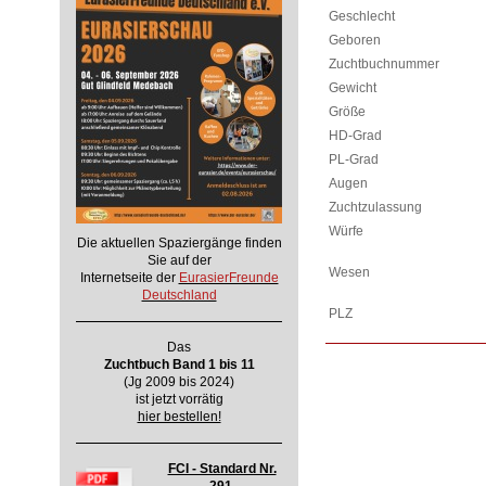
Geschlecht
Geboren
Zuchtbuchnummer
Gewicht
Größe
HD-Grad
PL-Grad
Augen
Zuchtzulassung
Würfe
Die aktuellen Spaziergänge finden
Sie auf der
Wesen
Internetseite der
EurasierFreunde
Deutschland
PLZ
Das
Zuchtbuch Band 1 bis 11
(Jg 2009 bis 2024)
ist jetzt vorrätig
hier bestellen!
FCI - Standard Nr.