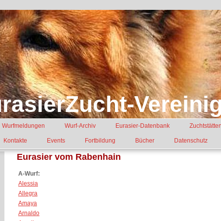
rasierZucht-Vereinig
Wurfmeldungen
Wurf-Archiv
Eurasier-Datenbank
Zuchtstätte
Kontakte
Events
Fortbildung
Bücher
Datenschutz
Eurasier vom Rabenhain
A-Wurf:
Alessia
Allegra
Amaya
Arnaldo