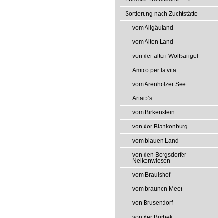
Sortierung nach Zuchtstätte
vom Allgäuland
vom Alten Land
von der alten Wolfsangel
Amico per la vita
vom Arenholzer See
Artaio’s
vom Birkenstein
von der Blankenburg
vom blauen Land
von den Borgsdorfer
Nelkenwiesen
vom Braulshof
vom braunen Meer
von Brusendorf
von der Burbek