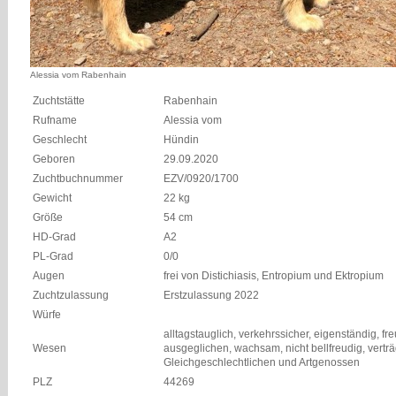
Alessia vom Rabenhain
Zuchtstätte
Rabenhain
Rufname
Alessia vom
Geschlecht
Hündin
Geboren
29.09.2020
Zuchtbuchnummer
EZV/0920/1700
Gewicht
22 kg
Größe
54 cm
HD-Grad
A2
PL-Grad
0/0
Augen
frei von Distichiasis, Entropium und Ektropium
Zuchtzulassung
Erstzulassung 2022
Würfe
alltagstauglich, verkehrssicher, eigenständig, fre
Wesen
ausgeglichen, wachsam, nicht bellfreudig, verträ
Gleichgeschlechtlichen und Artgenossen
PLZ
44269