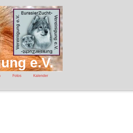
ung e.V.
n
Fotos
Kalender