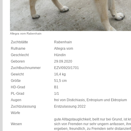
Allegra vom Rabenhain
Zuchtstätte
Rabenhain
Rufname
Allegra vom
Geschlecht
Hündin
Geboren
29.09.2020
Zuchtbuchnummer
EZV/0920/1701
Gewicht
16,4 kg
Größe
51,5 cm
HD-Grad
B1
PL-Grad
1/1
Augen
frei von Distichiasis, Entropium und Ektropium
Zuchtzulassung
Erstzulassung 2022
Würfe
gute Alltagstauglichkeit, bellt nur bei Grund, ist k
Wesen
sich von Fremden nur sehr ungern anfassen, ihre
ergeben, freundlich, zu Fremden sehr distanzier