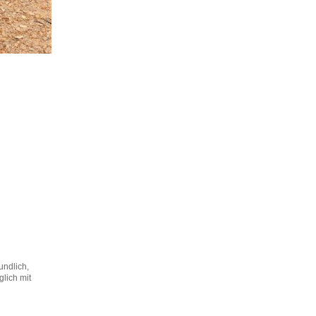
undlich,
glich mit