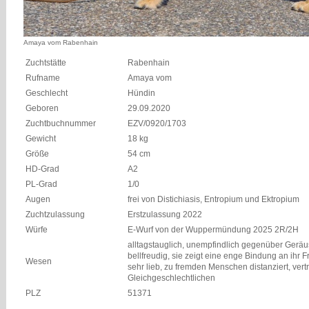
Amaya vom Rabenhain
Zuchtstätte
Rabenhain
Rufname
Amaya vom
Geschlecht
Hündin
Geboren
29.09.2020
Zuchtbuchnummer
EZV/0920/1703
Gewicht
18 kg
Größe
54 cm
HD-Grad
A2
PL-Grad
1/0
Augen
frei von Distichiasis, Entropium und Ektropium
Zuchtzulassung
Erstzulassung 2022
Würfe
E-Wurf von der Wuppermündung 2025 2R/2H
alltagstauglich, unempfindlich gegenüber Geräu
bellfreudig, sie zeigt eine enge Bindung an ihr 
Wesen
sehr lieb, zu fremden Menschen distanziert, vertr
Gleichgeschlechtlichen
PLZ
51371