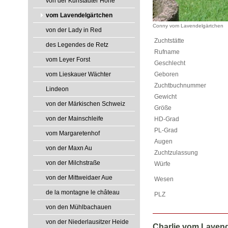
von der Kunstadter Höhe
vom Lavendelgärtchen
Conny vom Lavendelgärtchen
von der Lady in Red
Zuchtstätte
des Legendes de Retz
Rufname
vom Leyer Forst
Geschlecht
Geboren
vom Lieskauer Wächter
Zuchtbuchnummer
Lindeon
Gewicht
von der Märkischen Schweiz
Größe
von der Mainschleife
HD-Grad
PL-Grad
vom Margaretenhof
Augen
von der Maxn Au
Zuchtzulassung
von der Milchstraße
Würfe
von der Mittweidaer Aue
Wesen
de la montagne le château
PLZ
von den Mühlbachauen
von der Niederlausitzer Heide
Charlie vom Laven