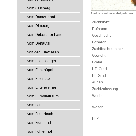
vom Clusberg
Carlos vom Lavendelgärtchen
vom Damwildhof
Zuchtstätte
vom Dimberg
Rufname
vom Doberaner Land
Geschlecht
Geboren
vom Donautal
Zuchtbuchnummer
von den Elbwiesen
Gewicht
vom Elfenspiegel
Größe
HD-Grad
vom Elmahügel
PL-Grad
vom Elseneck
Augen
vom Entenweiher
Zuchtzulassung
Würfe
vom Eurasiertraum
vom Fahl
Wesen
vom Feuerbach
PLZ
vom Fjordland
vom Fohlenhof