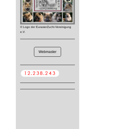
© Logo der EurasierZucht-Vereinigung
e.V.
Webmaster