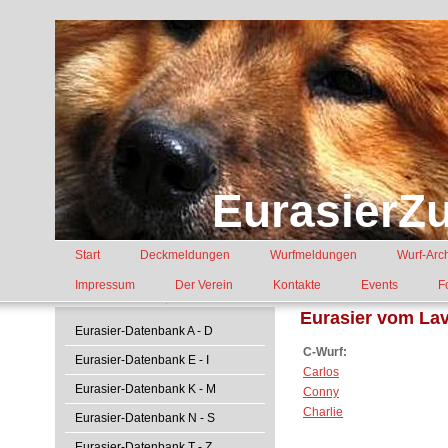
EurasierZu
Start
Deckmeldungen
Wurfmeldungen
Wurf-Arc
Impressum
Der Verein
Kontakte
Events
F
Eurasier vom La
Eurasier-Datenbank A - D
C-Wurf:
Eurasier-Datenbank E - I
Carlos
Eurasier-Datenbank K - M
Conny
Charlie
Eurasier-Datenbank N - S
Eurasier-Datenbank T - Z