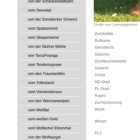
von der Schwarzwaldbahn
vom Seevetal
von der Sonsbecker Schweiz
Charlie vom Lavendelgärtchen
vom Spatzennest
Zuchtstätte
vom Steppenwind
Rufname
von der Stuhrer Mühle
Geschlecht
Geboren
von TerraFrisinga
Zuchtbuchnummer
vom Tenderingssee
Gewicht
von den Traumwölfen
Größe
HD-Grad
vom Trifelsland
PL-Grad
vom Vierwindehaus
Augen
von den Warnowwelpen
Zuchtzulassung
Würfe
vom Weißtal
vom weißen Gold
Wesen
vom Wolfacher Ehrenmal
PLZ
von der Wolfsangel