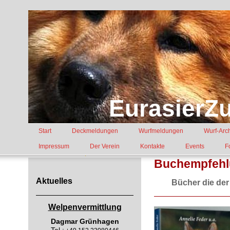
EurasierZu
Start
Deckmeldungen
Wurfmeldungen
Wurf-Arc
Impressum
Der Verein
Kontakte
Events
F
Buchempfehl
Aktuelles
Bücher die der 
Welpenvermittlung
Dagmar Grünhagen